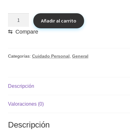
Resveratrol
Añadir al carrito
+
⇆
Compare
Vitamina
E
–
Escudo
Categorías:
Cuidado Personal
,
General
antiedad
que
tu
piel
Descripción
y
mente
Valoraciones (0)
agradecerán
cantidad
Descripción