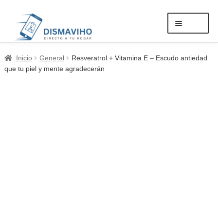
Ir
Ir
Menú
a
al
la
contenido
Expandi
navegación
Mi cuenta
Inicio
General
Resveratrol + Vitamina E – Escudo antiedad
el
que tu piel y mente agradecerán
menú
Reservas
hijo
Tienda
Cuidado Personal
Mascotas
Insumos Médicos